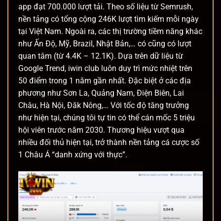
app đạt 700.000 lượt tải. Theo số liệu từ Semrush,
nền tảng có tổng cộng 246K lượt tìm kiếm mỗi ngày
tại Việt Nam. Ngoài ra, các thị trường tiềm năng khác
như Ấn Độ, Mỹ, Brazil, Nhật Bản,… có cũng có lượt
quan tâm (từ 4.4K – 12.1K).
Dựa trên dữ liệu từ
Google Trend, iwin club luôn duy trì mức nhiệt trên
50 điểm trong 1 năm gần nhất. Đặc biệt ở các địa
phương như Sơn La, Quảng Nam, Điện Biên, Lai
Châu, Hà Nội, Đăk Nông,…
Với tốc độ tăng trưởng
như hiện tại, chúng tôi tự tin có thể cán mốc 5 triệu
hội viên trước năm 2030. Thương hiệu vượt qua
nhiều đối thủ hiện tại, trở thành nền tảng cá cược số
1 Châu Á “danh xứng với thực”.