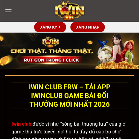
Bỏ
qua
nội
dung
ĐĂNG KÝ +
ĐĂNG NHẬP
IWIN CLUB FRW – TẢI APP
IWINCLUB GAME BÀI ĐỔI
THƯỞNG MỚI NHẤT 2026
Iwin club
được ví như “sòng bài thượng lưu” của giới
game thủ trực tuyến, nơi hội tụ đầy đủ các trò chơi