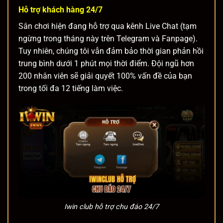
Hỗ trợ khách hàng 24/7
Sân chơi hiện đang hỗ trợ qua kênh Live Chat (tạm
ngừng trong tháng này trên Telegram và Fanpage).
Tuy nhiên, chúng tôi vẫn đảm bảo thời gian phản hồi
trung bình dưới 1 phút mọi thời điểm. Đội ngũ hơn
200 nhân viên sẽ giải quyết 100% vấn đề của bạn
trong tối đa 12 tiếng làm việc.
Iwin club hỗ trợ chu đáo 24/7