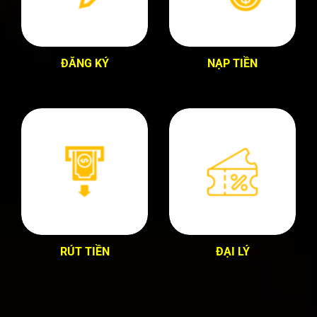
ĐĂNG KÝ
NẠP TIỀN
RÚT TIỀN
ĐẠI LÝ