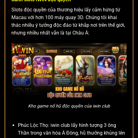
Slots độc quyền của thương hiệu lấy cảm hứng từ
Macau với hơn 100 máy quay 3D. Chúng tôi khai
thác nhiều ý tưởng độc đáo từ khắp nơi trên thế giới,
nhưng nhiều nhất vẫn là tại Châu Á:
Kho game nổ hũ độc quyền của iwin club
Phúc Lộc Thọ: iwin club lấy hình tượng 3 ông
Thần trong văn hóa Á Đông, hũ thưởng khủng lên