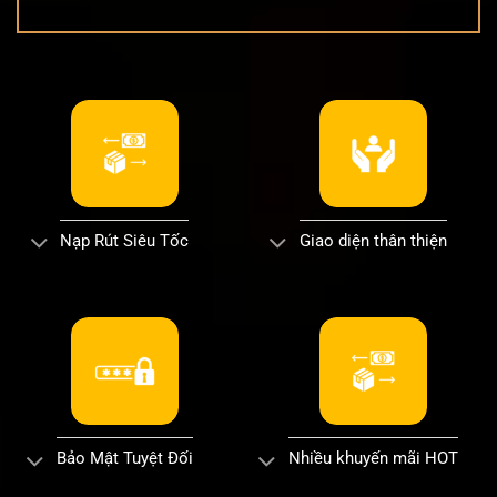
Nạp Rút Siêu Tốc
Giao diện thân thiện
Bảo Mật Tuyệt Đối
Nhiều khuyến mãi HOT