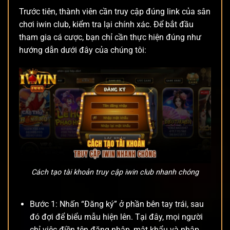
Trước tiên, thành viên cần truy cập đúng link của sân
chơi iwin club, kiểm tra lại chính xác. Để bắt đầu
tham gia cá cược, bạn chỉ cần thực hiện đúng như
hướng dẫn dưới đây của chúng tôi:
Cách tạo tài khoản truy cập iwin club nhanh chóng
Bước 1: Nhấn “Đăng ký” ở phần bên tay trái, sau
đó đợi để biểu mẫu hiện lên. Tại đây, mọi người
chỉ việc điền tên đăng nhập, mật khẩu và nhập