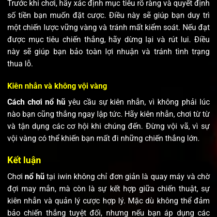
Trước khi chơi, hãy xác định mục tiêu rõ ràng và quyết định
số tiền bạn muốn đặt cược. Điều này sẽ giúp bạn duy trì
một chiến lược vững vàng và tránh mất kiểm soát. Nếu đạt
được mục tiêu chiến thắng, hãy dừng lại và rút lui. Điều
này sẽ giúp bạn bảo toàn lợi nhuận và tránh tình trạng
thua lỗ.
Kiên nhẫn và không vội vàng
Cách chơi nổ hũ
yêu cầu sự kiên nhẫn, vì không phải lúc
nào bạn cũng thắng ngay lập tức. Hãy kiên nhẫn, chơi từ từ
và tận dụng các cơ hội khi chúng đến. Đừng vội vã, vì sự
vội vàng có thể khiến bạn mất đi những chiến thắng lớn.
Kết luận
Chơi
nổ hũ
tại iwin không chỉ đơn giản là quay máy và chờ
đợi may mắn, mà còn là sự kết hợp giữa chiến thuật, sự
kiên nhẫn và quản lý cược hợp lý. Mặc dù không thể đảm
bảo chiến thắng tuyệt đối, nhưng nếu bạn áp dụng các