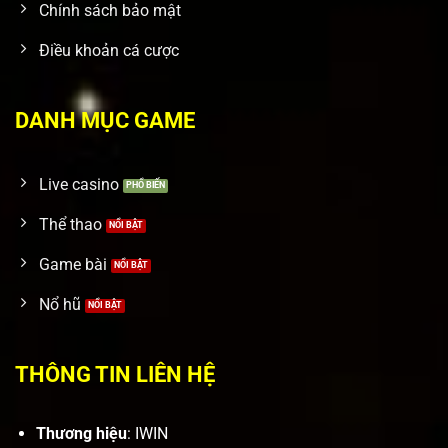
Chính sách bảo mật
Điều khoản cá cược
DANH MỤC GAME
Live casino
Thể thao
Game bài
Nổ hũ
THÔNG TIN LIÊN HỆ
Thương hiệu
: IWIN