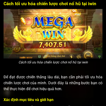
Cách tối ưu hóa chiến lược chơi nổ hũ tại iwin
Cách tối ưu hóa chiến lược chơi nổ hũ tại iwin
Để đạt được chiến thắng lâu dài, bạn cần phải tối ưu hóa
chiến lược chơi của mình. Dưới đây là những bước bạn có
thể thực hiện để chơi hiệu quả hơn.
Xác định mục tiêu và giới hạn