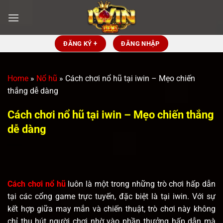
Bỏ
qua
nội
dung
ĐĂNG KÝ +
ĐĂNG NHẬP
Home
»
Nổ hũ
»
Cách chơi nổ hũ tại iwin – Mẹo chiến
thắng dễ dàng
Cách chơi nổ hũ tại iwin – Mẹo chiến thắng
dễ dàng
Cách chơi nổ hũ
luôn là một trong những trò chơi hấp dẫn
tại các cổng game trực tuyến, đặc biệt là tại iwin. Với sự
kết hợp giữa may mắn và chiến thuật, trò chơi này không
chỉ thu hút người chơi nhờ vào phần thưởng hấp dẫn mà