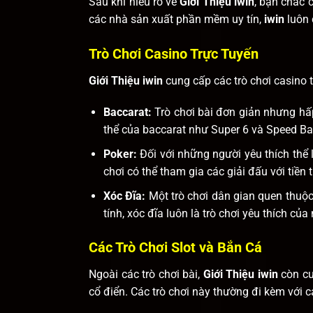
Sau khi hiểu rõ về
Giới Thiệu iwin
, bạn chắc 
các nhà sản xuất phần mềm uy tín,
iwin
luôn 
Trò Chơi Casino Trực Tuyến
Giới Thiệu iwin
cung cấp các trò chơi casino 
Baccarat:
Trò chơi bài đơn giản nhưng hấp
thể của baccarat như Super 6 và Speed Bac
Poker:
Đối với những người yêu thích thể l
chơi có thể tham gia các giải đấu với tiền
Xóc Đĩa:
Một trò chơi dân gian quen thuộ
tính, xóc đĩa luôn là trò chơi yêu thích của
Các Trò Chơi Slot và Bắn Cá
Ngoài các trò chơi bài,
Giới Thiệu iwin
còn cu
cổ điển. Các trò chơi này thường đi kèm với 