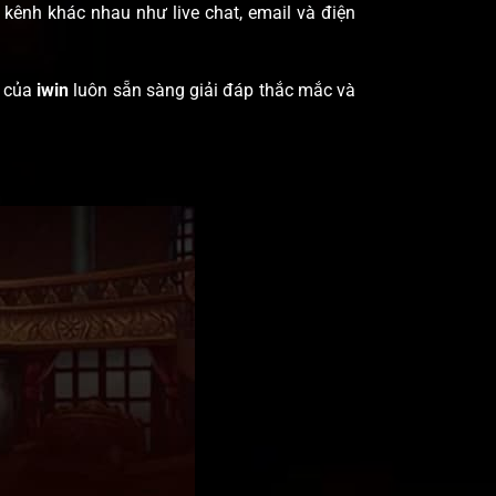
 kênh khác nhau như live chat, email và điện
ợ của
iwin
luôn sẵn sàng giải đáp thắc mắc và