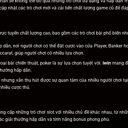
chắn sẽ không thể bỏ qua những trò chơi đa dạng và hấp dẫn m
cập nhật các trò chơi mới và cải tiến chất lượng game cũ để đáp
trực tuyến chất lượng cao, bao gồm các trò chơi bài phổ biến nh
 dẫn, nơi người chơi có thể đặt cược vào cửa Player, Banker 
carat, giúp người chơi có nhiều lựa chọn.
oại bài chiến thuật, poker là sự lựa chọn tuyệt vời.
iwin
mang đế
 thưởng hấp dẫn.
c nhưng vẫn thu hút được sự quan tâm của nhiều người chơi tạ
 nhiều cược thủ.
ng cấp những trò chơi slot với nhiều chủ đề khác nhau, từ nh
các giải thưởng hấp dẫn và tính năng bonus phong phú.