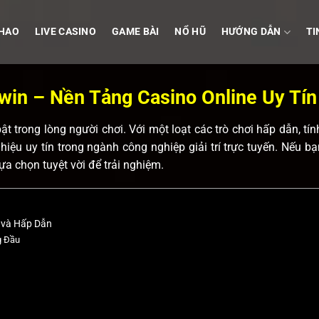
THAO
LIVE CASINO
GAME BÀI
NỔ HŨ
HƯỚNG DẪN
TI
iwin – Nền Tảng Casino Online Uy Tí
bật trong lòng người chơi. Với một loạt các trò chơi hấp dẫn, tí
u uy tín trong ngành công nghiệp giải trí trực tuyến. Nếu bạn
ựa chọn tuyệt vời để trải nghiệm.
n và Hấp Dẫn
g Đầu