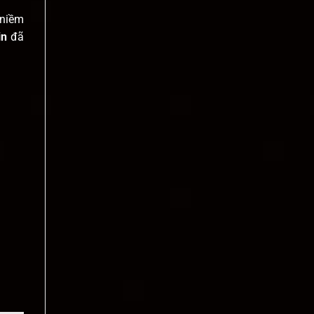
 niềm
in
đã