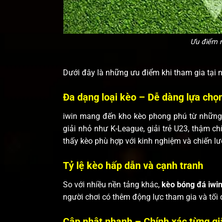
Ưu điểm nổ
Dưới đây là những ưu điểm khi tham gia tại n
Đa dạng loại kèo – Dễ dàng lựa chọ
iwin mang đến kho kèo phong phú từ những g
giải nhỏ như K-League, giải trẻ U23, thậm ch
thấy kèo phù hợp với kinh nghiệm và chiến l
Tỷ lệ kèo hấp dẫn và cạnh tranh
So với nhiều nền tảng khác,
kèo bóng đá iwi
người chơi có thêm động lực tham gia và tối 
Cập nhật nhanh – Chính xác từng gi