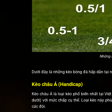
Những l
Dưới đây là những kèo bóng đá hấp dẫn tại n
Kèo châu Á (Handicap)
Kèo châu Á là loại kèo phổ biến nhất tại Vi
dưới) với mức chấp cụ thể. Loại kèo này phù
các đội.