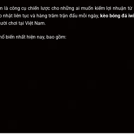
còn là công cụ chiến lược cho những ai muốn kiếm lợi nhuận từ
 nhật liên tục và hàng trăm trận đấu mỗi ngày,
kèo bóng đá iw
ười chơi tại Việt Nam.
hổ biến nhất hiện nay, bao gồm: