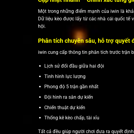
Một trong những điểm mạnh của iwin là khả 
Dữ liệu kèo được lấy từ các nhà cái quốc tế v
hội.
Phân tích chuyên sâu, hỗ trợ quyết 
iwin cung cấp thông tin phân tích trước trận
Lịch sử đối đầu giữa hai đội
Tình hình lực lượng
Phong độ 5 trận gần nhất
Đội hình ra sân dự kiến
Chiến thuật dự kiến
Thống kê kèo chấp, tài xỉu
Tất cả đều giúp người chơi đưa ra quyết địn