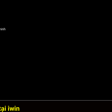
minh
ại iwin