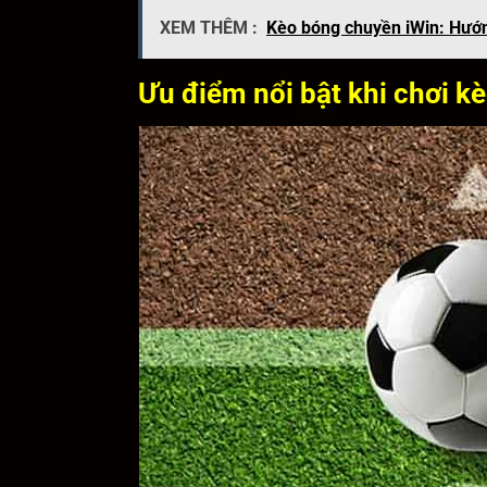
XEM THÊM :
Kèo bóng chuyền iWin: Hướng
Ưu điểm nổi bật khi chơi kè