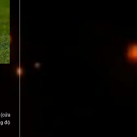
 (cửa
ng độ