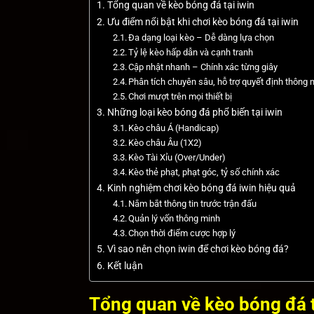
Tổng quan về kèo bóng đá tại iwin
Ưu điểm nổi bật khi chơi kèo bóng đá tại iwin
Đa dạng loại kèo – Dễ dàng lựa chọn
Tỷ lệ kèo hấp dẫn và cạnh tranh
Cập nhật nhanh – Chính xác từng giây
Phân tích chuyên sâu, hỗ trợ quyết định thông 
Chơi mượt trên mọi thiết bị
Những loại kèo bóng đá phổ biến tại iwin
Kèo châu Á (Handicap)
Kèo châu Âu (1X2)
Kèo Tài Xỉu (Over/Under)
Kèo thẻ phạt, phạt góc, tỷ số chính xác
Kinh nghiệm chơi kèo bóng đá iwin hiệu quả
Nắm bắt thông tin trước trận đấu
Quản lý vốn thông minh
Chọn thời điểm cược hợp lý
Vì sao nên chọn iwin để chơi kèo bóng đá?
Kết luận
Tổng quan về kèo bóng đá t