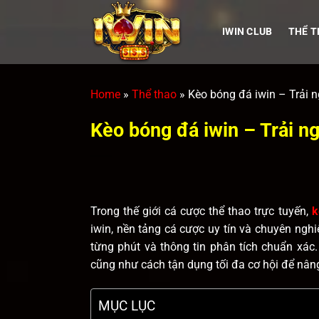
Bỏ
qua
IWIN CLUB
THỂ 
nội
dung
Home
»
Thể thao
»
Kèo bóng đá iwin – Trải 
Kèo bóng đá iwin – Trải n
Trong thế giới cá cược thể thao trực tuyến,
k
iwin, nền tảng cá cược uy tín và chuyên ngh
từng phút và thông tin phân tích chuẩn xác. 
cũng như cách tận dụng tối đa cơ hội để nân
MỤC LỤC