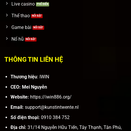
Live casino
Thể thao
Game bài
Nổ hũ
THÔNG TIN LIÊN HỆ
Thương hiệu
: IWIN
CEO:
Mei Nguyễn
Website:
https://iwin886.org/
Email:
support@kunstintwente.nl
Số điện thoại:
0910 384 752
Địa chỉ:
31/14 Nguyễn Hữu Tiến, Tây Thạnh, Tân Phú,