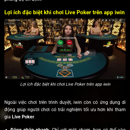
Lợi ích đặc biệt khi chơi Live Poker trên app iwin
Lợi ích đặc biệt khi chơi Live Poker trên app iwin
Ngoài việc chơi trên trình duyệt, iwin còn có ứng dụng di
động giúp người chơi có trải nghiệm tối ưu hơn khi tham
gia
Live Poker
.
Đăng nhập nhanh
: Chỉ với một chạm, bạn có thể vào