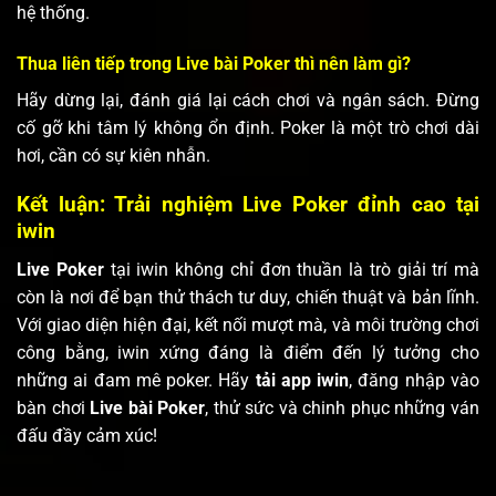
hệ thống.
Thua liên tiếp trong Live bài Poker thì nên làm gì?
Hãy dừng lại, đánh giá lại cách chơi và ngân sách. Đừng
cố gỡ khi tâm lý không ổn định. Poker là một trò chơi dài
hơi, cần có sự kiên nhẫn.
Kết luận: Trải nghiệm Live Poker đỉnh cao tại
iwin
Live Poker
tại iwin không chỉ đơn thuần là trò giải trí mà
còn là nơi để bạn thử thách tư duy, chiến thuật và bản lĩnh.
Với giao diện hiện đại, kết nối mượt mà, và môi trường chơi
công bằng, iwin xứng đáng là điểm đến lý tưởng cho
những ai đam mê poker. Hãy
tải app iwin
, đăng nhập vào
bàn chơi
Live bài Poker
, thử sức và chinh phục những ván
đấu đầy cảm xúc!