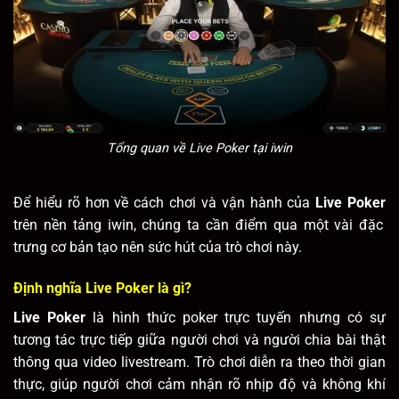
Tổng quan về Live Poker tại iwin
Để hiểu rõ hơn về cách chơi và vận hành của
Live Poker
trên nền tảng iwin, chúng ta cần điểm qua một vài đặc
trưng cơ bản tạo nên sức hút của trò chơi này.
Định nghĩa Live Poker là gì?
Live Poker
là hình thức poker trực tuyến nhưng có sự
tương tác trực tiếp giữa người chơi và người chia bài thật
thông qua video livestream. Trò chơi diễn ra theo thời gian
thực, giúp người chơi cảm nhận rõ nhịp độ và không khí