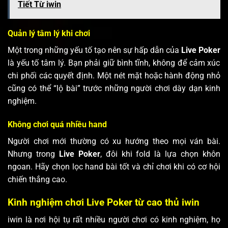
Tiết Từ iwin
Quản lý tâm lý khi chơi
Một trong những yếu tố tạo nên sự hấp dẫn của
Live Poker
là yếu tố tâm lý. Bạn phải giữ bình tĩnh, không để cảm xúc
chi phối các quyết định. Một nét mặt hoặc hành động nhỏ
cũng có thể “lộ bài” trước những người chơi dày dạn kinh
nghiệm.
Không chơi quá nhiều hand
Người chơi mới thường có xu hướng theo mọi ván bài.
Nhưng trong
Live Poker
, đôi khi fold là lựa chọn khôn
ngoan. Hãy chọn lọc hand bài tốt và chỉ chơi khi có cơ hội
chiến thắng cao.
Kinh nghiệm chơi Live Poker từ cao thủ iwin
iwin là nơi hội tụ rất nhiều người chơi có kinh nghiệm, họ