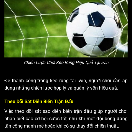
Chiến Lược Chơi Kèo Rung Hiệu Quả Tại iwin
Để thành công trong kèo rung tại iwin, người chơi cần áp
dụng những chiến lược hợp lý và quản lý vốn hiệu quả.
Theo Dõi Sát Diễn Biến Trận Đấu
Việc theo dõi sát sao diễn biến trận đấu giúp người chơi
nhận biết các cơ hội cược tốt, như khi một đội bóng đang
tấn công mạnh mẽ hoặc khi có sự thay đổi chiến thuật.