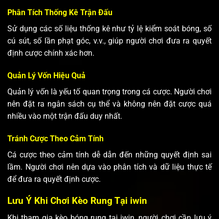
Phân Tích Thống Kê Trận Đấu
Sử dụng các số liệu thống kê như tỷ lệ kiểm soát bóng, số
cú sút, số lần phạt góc, v.v., giúp người chơi đưa ra quyết
định cược chính xác hơn.
Quản Lý Vốn Hiệu Quả
Quản lý vốn là yếu tố quan trọng trong cá cược. Người chơi
nên đặt ra ngân sách cụ thể và không nên đặt cược quá
nhiều vào một trận đấu duy nhất.
Tránh Cược Theo Cảm Tính
Cá cược theo cảm tính dễ dẫn đến những quyết định sai
lầm. Người chơi nên dựa vào phân tích và dữ liệu thực tế
để đưa ra quyết định cược.
Lưu Ý Khi Chơi Kèo Rung Tại iwin
Khi tham gia kèo bóng rung tại iwin, người chơi cần lưu ý