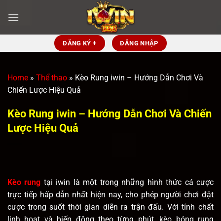
Bỏ
qua
nội
dung
ĐĂNG KÝ +
ĐĂNG NHẬP
Home
»
Thể thao
»
Kèo Rung iwin – Hướng Dẫn Chơi Và
Chiến Lược Hiệu Quả
Kèo Rung iwin – Hướng Dẫn Chơi Và Chiến
Lược Hiệu Quả
Kèo rung
tại iwin là một trong những hình thức cá cược
trực tiếp hấp dẫn nhất hiện nay, cho phép người chơi đặt
cược trong suốt thời gian diễn ra trận đấu. Với tính chất
linh hoạt và biến động theo từng phút, kèo bóng rung