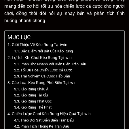
mang đến cơ hội tối ưu hóa chiến lược cá cược cho người
chơi, đồng thời đòi hỏi sự nhạy bén và phân tích tình
huống nhanh chóng.
MỤC LỤC
Giới Thiệu Về Kèo Rung Tại iwin
Đặc Điểm Nổi Bật Của Kèo Rung
Lợi Ích Khi Chơi Kèo Rung Tại iwin
Phản Ứng Nhanh Với Diễn Biến Trận Đấu
Tối Ưu Hóa Chiến Lược Cá Cược
Trải Nghiệm Cá Cược Hấp Dẫn
Các Loại Kèo Rung Phổ Biến Tại iwin
Kèo Rung Châu Á
Kèo Rung Tài Xỉu
Kèo Rung Phạt Góc
Kèo Rung Thẻ Phạt
Chiến Lược Chơi Kèo Rung Hiệu Quả Tại iwin
Theo Dõi Sát Diễn Biến Trận Đấu
Phân Tích Thống Kê Trận Đấu