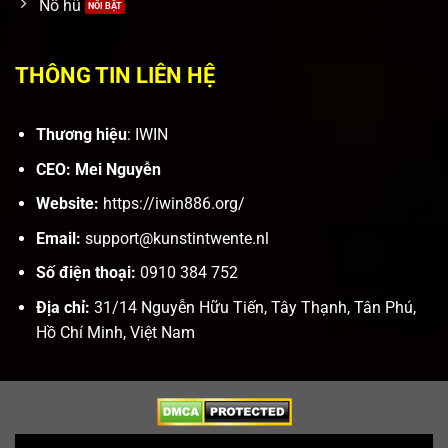
Nổ hũ
THÔNG TIN LIÊN HỆ
Thương hiệu
: IWIN
CEO:
Mei Nguyễn
Website:
https://iwin886.org/
Email:
support@kunstintwente.nl
Số điện thoại:
0910 384 752
Địa chỉ:
31/14 Nguyễn Hữu Tiến, Tây Thạnh, Tân Phú,
Hồ Chí Minh, Việt Nam