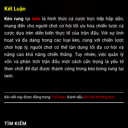
Kết Luận
Kèo rung
tại
iwin
là hình thức cá cược trực tiếp hấp dẫn,
mang đến cho người chơi cơ hội tối ưu hóa chiến lược cá
cược dựa trên diễn biến thực tế của trận đấu. Với sự linh
hoạt và đa dạng trong các loại kèo, cùng với chiến lược
chơi hợp lý, người chơi có thể tận dụng tối đa cơ hội và
nâng cao khả năng chiến thắng. Tuy nhiên, việc quản lý
vốn và phân tích trận đấu một cách cẩn trọng là yếu tố
then chốt để đạt được thành công trong kèo bóng rung tại
iwin.
Bài viết này được đăng trong
Thể thao
. Đánh dấu
liên kết thường trực
.
TÌM KIẾM