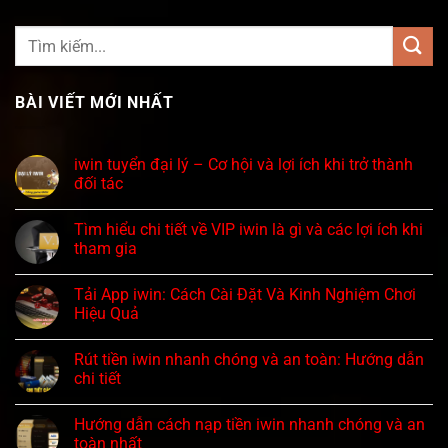
BÀI VIẾT MỚI NHẤT
iwin tuyển đại lý – Cơ hội và lợi ích khi trở thành
đối tác
Tìm hiểu chi tiết về VIP iwin là gì và các lợi ích khi
tham gia
Tải App iwin: Cách Cài Đặt Và Kinh Nghiệm Chơi
Hiệu Quả
Rút tiền iwin nhanh chóng và an toàn: Hướng dẫn
chi tiết
Hướng dẫn cách nạp tiền iwin nhanh chóng và an
toàn nhất