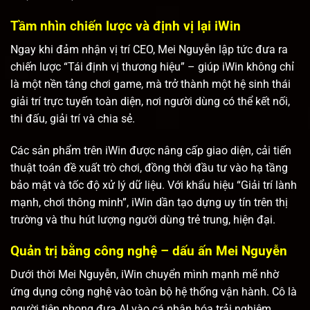
Tầm nhìn chiến lược và định vị lại iWin
Ngay khi đảm nhận vị trí CEO, Mei Nguyễn lập tức đưa ra
chiến lược “Tái định vị thương hiệu” – giúp iWin không chỉ
là một nền tảng chơi game, mà trở thành một hệ sinh thái
giải trí trực tuyến toàn diện, nơi người dùng có thể kết nối,
thi đấu, giải trí và chia sẻ.
Các sản phẩm trên iWin được nâng cấp giao diện, cải tiến
thuật toán đề xuất trò chơi, đồng thời đầu tư vào hạ tầng
bảo mật và tốc độ xử lý dữ liệu. Với khẩu hiệu “Giải trí lành
mạnh, chơi thông minh”, iWin dần tạo dựng uy tín trên thị
trường và thu hút lượng người dùng trẻ trung, hiện đại.
Quản trị bằng công nghệ – dấu ấn Mei Nguyễn
Dưới thời Mei Nguyễn, iWin chuyển mình mạnh mẽ nhờ
ứng dụng công nghệ vào toàn bộ hệ thống vận hành. Cô là
người tiên phong đưa AI vào cá nhân hóa trải nghiệm