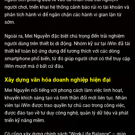
người chơi, triển khai hệ thống cảnh báo rủi ro tài khoản và
phân tích hành vi để ngăn chặn các hành vi gian lận từ
sớm.
Ngoài ra, Mei Nguyễn đặc biệt chú trọng đến trải nghiệm
người dùng trên thiết bị di động. Nhóm kỹ sư tại iWin đã tái
thiết kế toàn bộ ứng dụng để tương thích với các dòng
smartphone phổ biến, từ đó giúp người chơi có thể truy cập
iWin mượt mà ở bất cứ đâu.
Xây dựng văn hóa doanh nghiệp hiện đại
Mei Nguyễn nổi tiếng với phong cách làm việc linh hoạt,
khuyến khích sáng tạo và tinh thần đổi mới liên tục. Nhân
viên tại iWin được trao quyền tự chủ cao trong công việc,
được đào tạo về tư duy công nghệ, quản lý dữ liệu và phát
triển kỹ năng mềm.
Cô cũng xây dựng chính sách “Work-Life Balance” – giúp