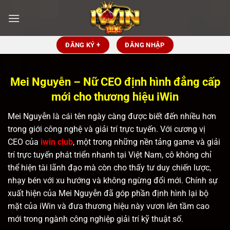
Bỏ
qua
nội
dung
ĐĂNG KÝ +
ĐĂNG NHẬP
Mei Nguyễn – Nữ CEO định hình đẳng cấp
mới cho thương hiệu iWin
Mei Nguyễn là cái tên ngày càng được biết đến nhiều hơn
trong giới công nghệ và giải trí trực tuyến. Với cương vị
CEO của
iwin club
, một trong những nền tảng game và giải
trí trực tuyến phát triển nhanh tại Việt Nam, cô không chỉ
thể hiện tài lãnh đạo mà còn cho thấy tư duy chiến lược,
nhạy bén với xu hướng và không ngừng đổi mới. Chính sự
xuất hiện của Mei Nguyễn đã góp phần định hình lại bộ
mặt của iWin và đưa thương hiệu này vươn lên tầm cao
mới trong ngành công nghiệp giải trí kỹ thuật số.